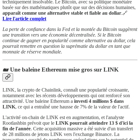
techniquement insolvable. Le Bitcoin, avec sa politique monétaire
basée sur des mathématiques plutôt que sur des décisions humaines,
apparaît comme une alternative stable et fiable au dollar
.🔗
Lire l'article complet
La perte de confiance dans la Fed et la montée du Bitcoin suggèrent
une transition vers une économie décentralisée. Si le Bitcoin
continue de gagner en popularité comme alternative au dollar, cela
pourrait remettre en question la suprématie du dollar en tant que
monnaie de réserve mondiale.
🐋 Une
baleine Ethereum mise gros sur LINK
LINK, la crypto de Chainlink, connaît une popularité croissante,
notamment avec les récents développements qui ont renforcé son
attractivité. Une baleine Ethereum a
investi 4 millions $ dans
LINK
, ce qui a entraîné une hausse de 7% de la valeur de l'actif.
L'activité on-chain de LINK est en augmentation, et l'analyste
Rootlashbin prévoit que le
LINK pourrait atteindre 13 $ d'ici la
fin de l'année
. Cette acquisition massive a été suivie d'un transfert
de 28 millions de jetons LINK vers l'exchange Binance. La
transaction a suscité de nombreuses spéculations sur le potentiel de