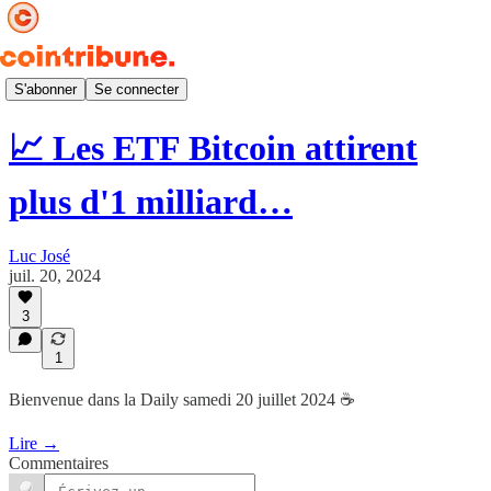
Daily ☕
S'abonner
Se connecter
📈 Les ETF Bitcoin attirent
plus d'1 milliard…
Luc José
juil. 20, 2024
3
1
Bienvenue dans la Daily samedi 20 juillet 2024 ☕️
Lire →
Commentaires