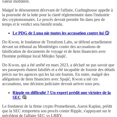
valeur mobilière.
Malgré le dénouement décevant de l'affaire, Garlinghouse appelle à
la poursuite de la lutte pour la clarté réglementaire dans l'industrie
des cryptomonnaies. Le procès devrait prendre fin dans peu de
temps et le verdict sera bientôt rendu.
Le PDG de Luna nie toutes les accusation contre lui 🙄
Do Kwon, le fondateur de Terraform Labs, se défend actuellement
devant un tribunal au Monténégro contre des accusations de
falsification de documents de voyage et de liens financiers avec
l'homme politique local Milojko Spajić.
Do Kwon, qui a été arrêté en mars 2023, a déclaré ne pas savoir que
ses passeports étaient falsifiés et a été incapable de fournir des détails
précis sur les agences qui les lui ont fournis. En outre, malgré des
allégations de liens financiers avec Spajić, Kwon a nié ces
accusations, une décision judiciaire devrait arriver sous peu.
Ripple en difficulté ? Un expert prédit une victoire de la
SEC
🤔
Le fondateur de la firme crypto Prometheum, Aaron Kaplan, prédit
que la SEC remportera son procès contre Ripple, s'appuyant sur le
précédent de l'affaire SEC vs LBRY.